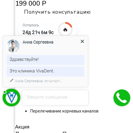
199 000 Р
Получить консультацию
Осталось
🔥
24д 21ч 6м 8с
Анна Сергеевна
Эндодонтия
Здравствуйте!
Лечение пульпита
Это клиника VivaDent.
Лечение периодонтита
Введите сообщение
Удаление зубного нерва
Перелечивание корневых каналов
Акция