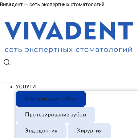
Перейти
Навигация
Вивадент — сеть экспертных стоматологий
к
по
содержимому
записям
УСЛУГИ
Имплантация зубов
Протезирование зубов
Эндодонтия
Хирургия