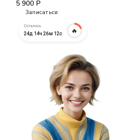
5 900 Р
Записаться
Осталось
🔥
24д 14ч 26м 10с