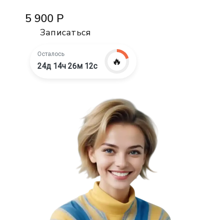
5 900 Р
Записаться
Осталось
🔥
24д 14ч 26м 10с