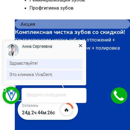
Профгигиена зубов
Акция
Комплексная чистка зубов со скидкой!
Ультразвуковая чистка зубных отложений +
Анна Сергеевна
осветляющая процедура Air Flow + полировка
зубов + фторирование.
Здравствуйте!
10 900 Р
Это клиника VivaDent.
8 400 Р
Записаться
Введите сообщение
Осталось
🔥
24д 2ч 44м 25с