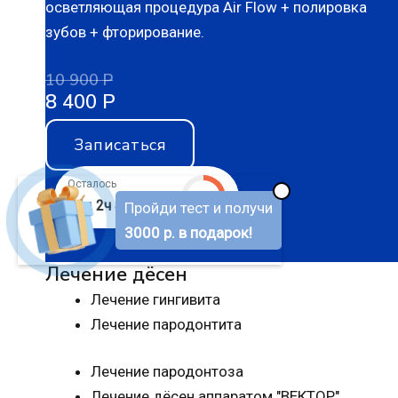
осветляющая процедура Air Flow + полировка
зубов + фторирование.
10 900 Р
8 400 Р
Записаться
Осталось
✖
🔥
24д 2ч 44м 25с
Пройди тест и получи
3000 р. в подарок!
Лечение дёсен
Лечение гингивита
Лечение пародонтита
Лечение пародонтоза
Лечение дёсен аппаратом "ВЕКТОР"