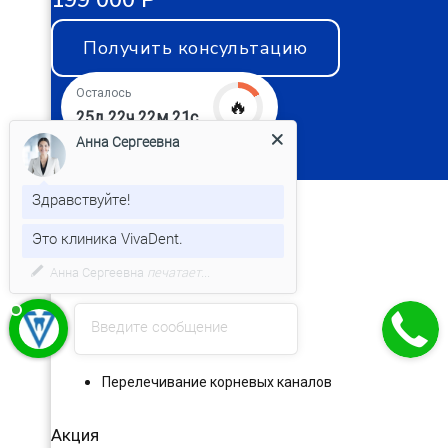
199 000 Р
Получить консультацию
Осталось
🔥
25д 22ч 22м 20с
Анна Сергеевна
Эндодонтия
Здравствуйте!
Лечение пульпита
Это клиника VivaDent.
Лечение периодонтита
Введите сообщение
Удаление зубного нерва
Перелечивание корневых каналов
Акция