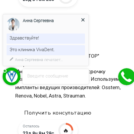
Лечение дёсен
Анна Сергеевна
Лечение гингивита
Лечение пародонтита
Здравствуйте!
Лечение пародонтоза
Это клиника VivaDent.
Лечение дёсен аппаратом "ВЕКТОР"
Акция
Имплантация All-on-4 в рассрочку
Введите сообщение
Акция на имплантацию All-on-4. Используем
импланты ведущих производителей: Osstem,
Renova, Nobel, Astra, Strauman.
Получить консультацию
Осталось
🔥
23д 8ч 8м 27с