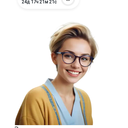
24д 17ч 21м 20с