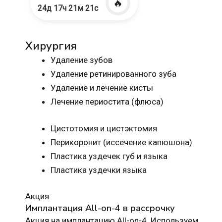
🔥
24д 17ч 21м 20с
Хирургия
Удаление зубов
Удаление ретинированного зуба
Удаление и лечение кисты
Лечение периостита (флюса)
Цистотомия и цистэктомия
Перикоронит (иссечение капюшона)
Пластика уздечек губ и языка
Пластика уздечки языка
Акция
Имплантация All-on-4 в рассрочку
Акция на имплантацию All-on-4. Используем