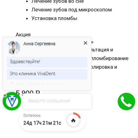
Лечение зубов во сне
Лечение зубов под микроскопом
Установка пломбы
Акция
Лечение кариеса «Под ключ»
Анна Сергеевна
Что входит в стоимость: консультация и
диагностика, лечение кариеса, пломбирование
современными материалами, полировка и
Здравствуйте!
шлифовка, гарантия на лечение
Это клиника VivaDent.
5 900 Р
Введите сообщение
Записаться
Осталось
🔥
24д 17ч 21м 20с