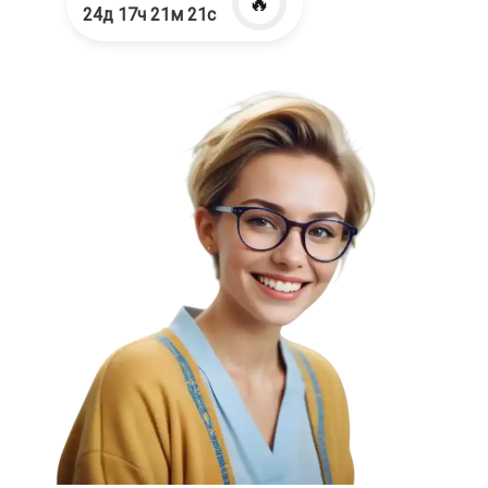
🔥
24д 17ч 21м 20с