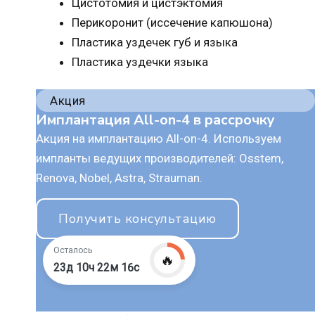
Цистотомия и цистэктомия
Перикоронит (иссечение капюшона)
Пластика уздечек губ и языка
Пластика уздечки языка
Акция
Имплантация All-on-4 в рассрочку
Акция на имплантацию All-on-4. Используем
импланты ведущих производителей: Osstem,
Renova, Nobel, Astra, Strauman.
Получить консультацию
Осталось
🔥
23д 10ч 22м 15с