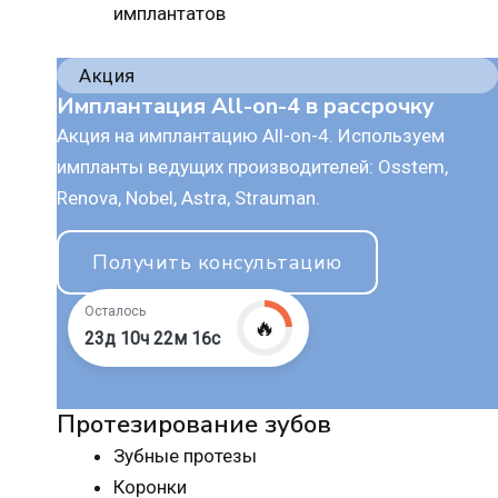
имплантатов
Акция
Имплантация All-on-4 в рассрочку
Акция на имплантацию All-on-4. Используем
импланты ведущих производителей: Osstem,
Renova, Nobel, Astra, Strauman.
Получить консультацию
Осталось
🔥
23д 10ч 22м 15с
Протезирование зубов
Зубные протезы
Коронки