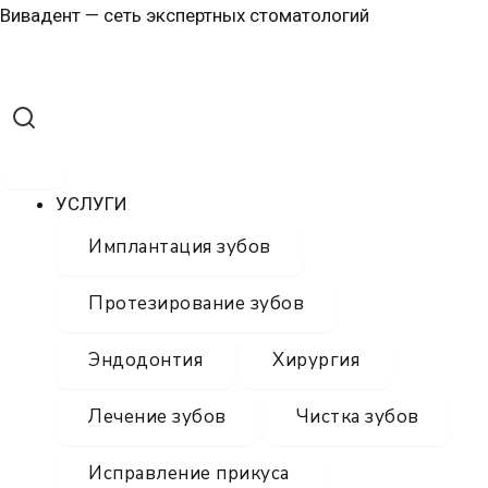
Перейти
Навигация
Меню
Меню
Вивадент — сеть экспертных стоматологий
к
по
содержимому
записям
УСЛУГИ
Имплантация зубов
Протезирование зубов
Эндодонтия
Хирургия
Лечение зубов
Чистка зубов
Исправление прикуса