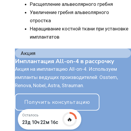
Расщепление альвеолярного гребня
Увеличение гребня альвеолярного
отростка
Наращивание костной ткани при установке
имплантатов
Акция
Имплантация All-on-4 в рассрочку
Акция на имплантацию All-on-4. Используем
импланты ведущих производителей: Osstem,
Renova, Nobel, Astra, Strauman.
Получить консультацию
Осталось
🔥
23д 10ч 22м 15с