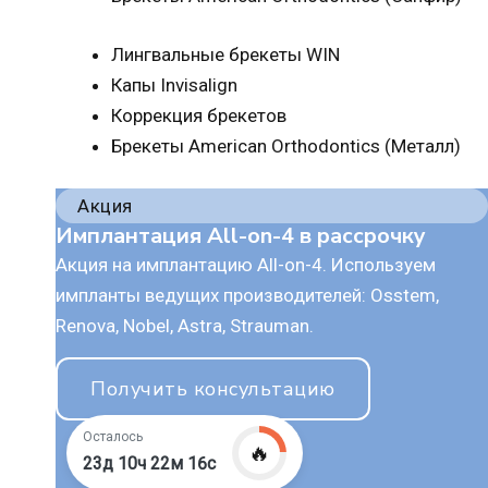
Лингвальные брекеты WIN
Капы Invisalign
Коррекция брекетов
Брекеты American Orthodontics (Металл)
Акция
Имплантация All-on-4 в рассрочку
Акция на имплантацию All-on-4. Используем
импланты ведущих производителей: Osstem,
Renova, Nobel, Astra, Strauman.
Получить консультацию
Осталось
🔥
23д 10ч 22м 15с