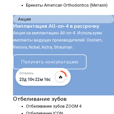
Брекеты American Orthodontics (Металл)
Акция
Имплантация All-on-4 в рассрочку
Акция на имплантацию All-on-4. Используем
импланты ведущих производителей: Osstem,
Renova, Nobel, Astra, Strauman.
Получить консультацию
Осталось
🔥
23д 10ч 22м 15с
Отбеливание зубов
Отбеливание зубов ZOOM 4
Отбеливание ICON