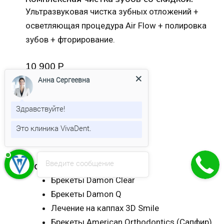
Ультразвуковая чистка зубных отложений +
осветляющая процедура Air Flow + полировка
зубов + фторирование.
10 900 Р
Анна Сергеевна
8 400 Р
Записаться
Здравствуйте!
Осталось
Это клиника VivaDent.
🔥
23д 10ч 22м 15с
Анна Сергеевна
печатает...
Введите сообщение
Исправление прикуса
Брекеты Damon Clear
Брекеты Damon Q
Лечение на каппах 3D Smile
Брекеты American Orthodontics (Сапфир)