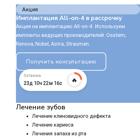
Акция
Имплантация All-on-4 в рассрочку
Акция на имплантацию All-on-4. Используем
импланты ведущих производителей: Osstem,
Renova, Nobel, Astra, Strauman.
Получить консультацию
Осталось
🔥
23д 10ч 22м 15с
Лечение зубов
Лечение клиновидного дефекта
Лечение кариеса
Лечения запаха из рта