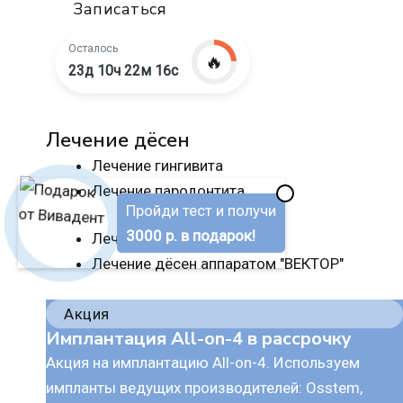
Записаться
Осталось
🔥
23д 10ч 22м 15с
Лечение дёсен
Лечение гингивита
Лечение пародонтита
✖
Пройди тест и получи
3000 р. в подарок!
Лечение пародонтоза
Лечение дёсен аппаратом "ВЕКТОР"
Акция
Имплантация All-on-4 в рассрочку
Акция на имплантацию All-on-4. Используем
импланты ведущих производителей: Osstem,