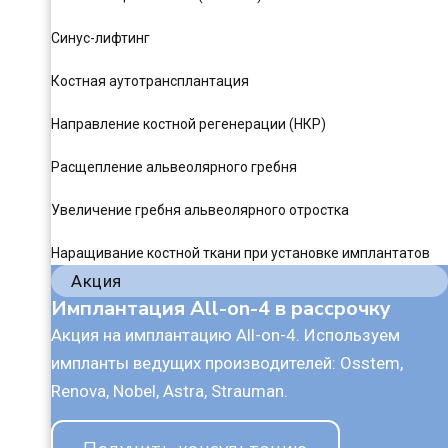
Синус-лифтинг
Костная аутотрансплантация
Направление костной регенерации (НКР)
Расщепление альвеолярного гребня
Увеличение гребня альвеолярного отростка
Наращивание костной ткани при установке имплантатов
Акция
Имплантация All-on-4 в рассрочку
Акция на имплантацию All-on-4. Используем
импланты ведущих производителей: Osstem,
Renova, Nobel, Astra, Strauman.