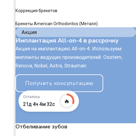
Коррекция брекетов
Брекеты American Orthodontics (Металл)
Акция
Имплантация All-on-4 в рассрочку
Акция на имплантацию All-on-4. Используем
импланты ведущих производителей: Osstem,
Renova, Nobel, Astra, Strauman.
Получить консультацию
Осталось
🔥
21д 4ч 4м 31с
Отбеливание зубов