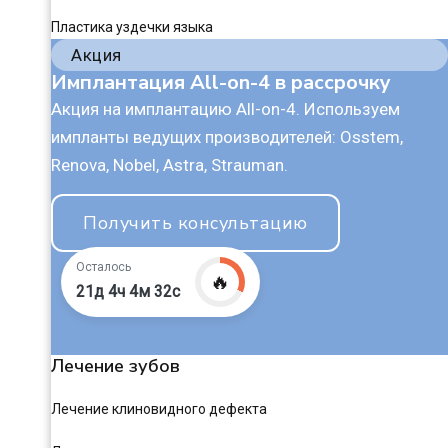
Пластика уздечки языка
Акция
Имплантация All-on-4 в рассрочку
Акция на имплантацию All-on-4. Используем
импланты ведущих производителей: Osstem,
Renova, Nobel, Astra, Strauman.
Получить консультацию
Осталось
🔥
21д 4ч 4м 31с
Лечение зубов
Лечение клиновидного дефекта