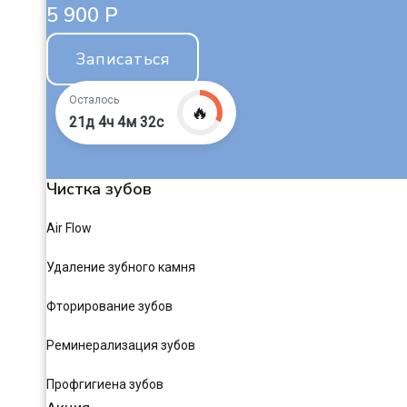
5 900 Р
Записаться
Осталось
🔥
21д 4ч 4м 31с
Чистка зубов
Air Flow
Удаление зубного камня
Фторирование зубов
Реминерализация зубов
Профгигиена зубов