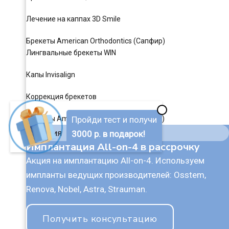
Лечение на каппах 3D Smile
Брекеты American Orthodontics (Сапфир)
Лингвальные брекеты WIN
Капы Invisalign
Коррекция брекетов
✖
Брекеты American Orthodontics (Металл)
Пройди тест и получи
Акция
3000 р. в подарок!
Имплантация All-on-4 в рассрочку
Акция на имплантацию All-on-4. Используем
импланты ведущих производителей: Osstem,
Renova, Nobel, Astra, Strauman.
Получить консультацию