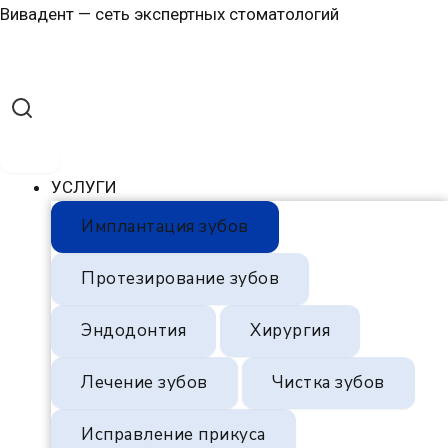
Перейти
Навигация
Вивадент — сеть экспертных стоматологий
к
по
содержимому
записям
УСЛУГИ
Имплантация зубов
Протезирование зубов
Эндодонтия
Хирургия
Лечение зубов
Чистка зубов
Исправление прикуса