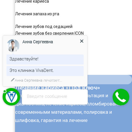
Лечение кариеса
Лечения запаха из рта
Лечение зубов под седацией
Лечение зубов без сверления ICON
Лечение зубов во сне
Анна Сергеевна
Лечение зубов под микроскопом
Здравствуйте!
Установка пломбы
Это клиника VivaDent.
Акция
Лечение кариеса «Под ключ»
Что входит в стоимость: консультация и
Введите сообщение
диагностика, лечение кариеса, пломбирование
современными материалами, полировка и
шлифовка, гарантия на лечение