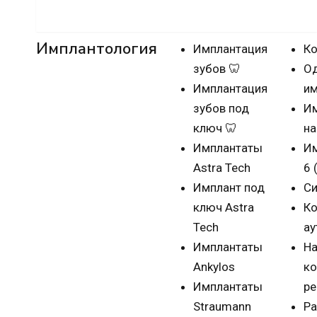
Имплантация зубов
Имплантология
Имплантация
Ко
зубов 🦷
О
Имплантация
им
зубов под
Им
ключ 🦷
на
Имплантаты
Им
Astra Tech
6 
Имплант под
Си
ключ Astra
Ко
Tech
ау
Имплантаты
На
Ankylos
ко
Имплантаты
ре
Straumann
Р