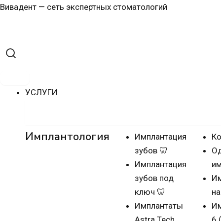
Перейти
Навигация
Вивадент — сеть экспертных стоматологий
к
по
содержимому
записям
УСЛУГИ
Имплантация зубов
Имплантология
Имплантация
Ко
зубов 🦷
О
Имплантация
им
зубов под
Им
ключ 🦷
на
Имплантаты
Им
Astra Tech
6 