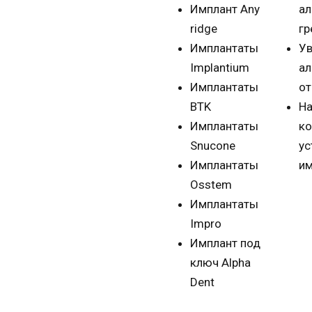
Имплант Any
ал
ridge
гр
Имплантаты
Ув
Implantium
ал
Имплантаты
от
BTK
Н
Имплантаты
ко
Snucone
ус
Имплантаты
им
Osstem
Имплантаты
Impro
Имплант под
ключ Alpha
Dent