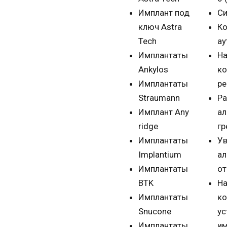
Имплант под
Си
ключ Astra
Ко
Tech
ау
Имплантаты
На
Ankylos
ко
Имплантаты
ре
Straumann
Р
Имплант Any
ал
ridge
гр
Имплантаты
Ув
Implantium
ал
Имплантаты
от
BTK
Н
Имплантаты
ко
Snucone
ус
Имплантаты
им