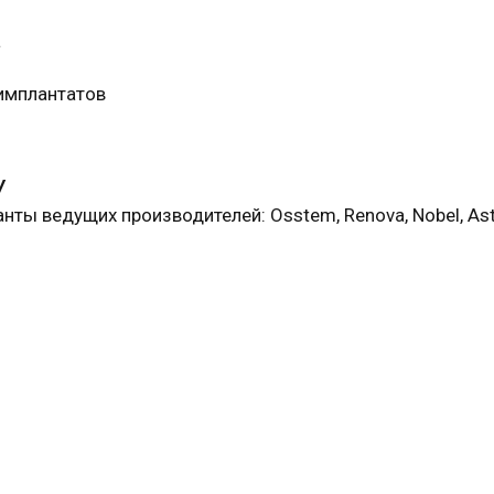
а
 имплантатов
у
нты ведущих производителей: Osstem, Renova, Nobel, Ast