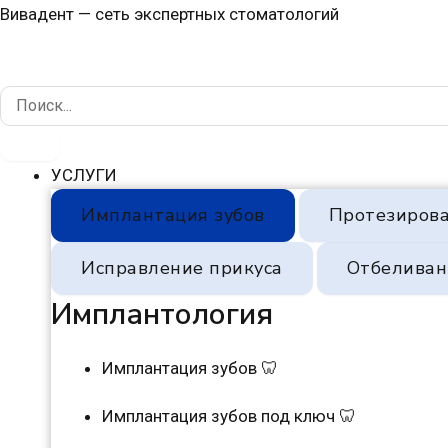
Перейти
Навигация
Вивадент — сеть экспертных стоматологий
к
по
содержимому
записям
УСЛУГИ
Имплантация зубов
Протезирова
Исправление прикуса
Отбеливан
Имплантология
Имплантация зубов 🦷
Имплантация зубов под ключ 🦷