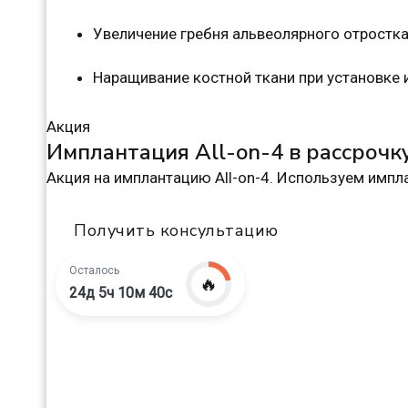
Увеличение гребня альвеолярного отростк
Наращивание костной ткани при установке
Акция
Имплантация All-on-4 в рассрочк
Акция на имплантацию All-on-4. Используем импла
Получить консультацию
Осталось
🔥
24д 5ч 10м 39с