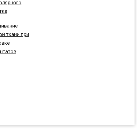
олярного
тка
щивание
ой ткани при
овке
нтатов