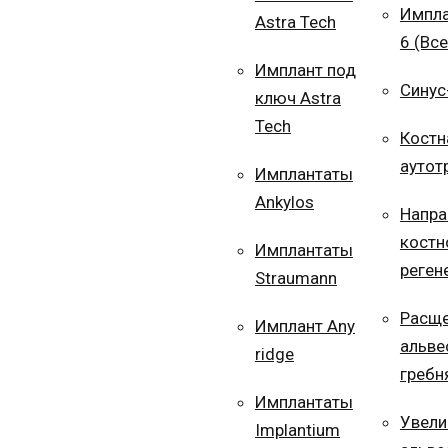
Импла
Astra Tech
6 (Все
Имплант под
Синус
ключ Astra
Tech
Костн
аутот
Имплантаты
Ankylos
Напра
костн
Имплантаты
реген
Straumann
Расще
Имплант Any
альве
ridge
гребн
Имплантаты
Увели
Implantium