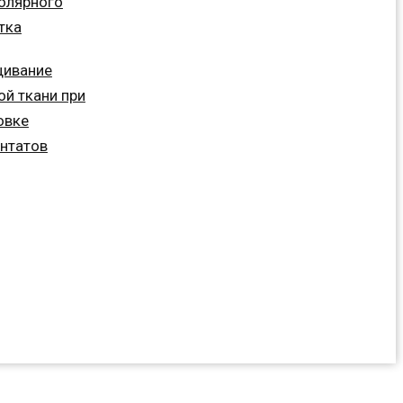
олярного
тка
щивание
ой ткани при
овке
нтатов