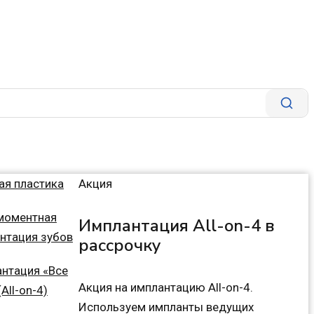
ая пластика
Акция
моментная
Имплантация All-on-4 в
нтация зубов
рассрочку
нтация «Все
Акция на имплантацию All-on-4.
(All-on-4)
Используем импланты ведущих