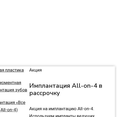
ая пластика
Акция
моментная
Имплантация All-on-4 в
нтация зубов
рассрочку
нтация «Все
Акция на имплантацию All-on-4.
(All-on-4)
Используем импланты ведущих