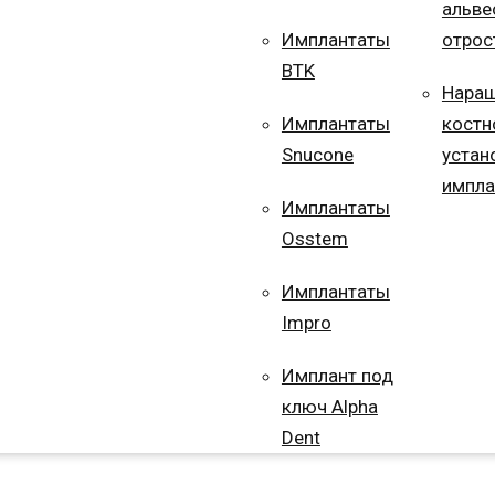
альве
Имплантаты
отрос
BTK
Нара
Имплантаты
костн
Snucone
устан
импла
Имплантаты
Osstem
Имплантаты
Impro
Имплант под
ключ Alpha
Dent