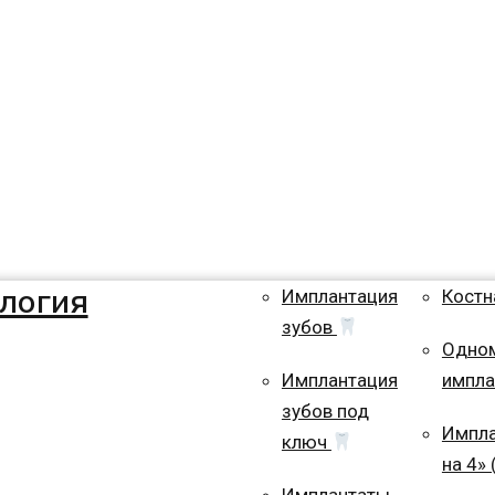
логия
Имплантация
Костн
зубов
Одно
Имплантация
импла
зубов под
Импла
ключ
на 4» 