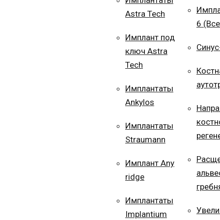
Имплантаты
Импла
Astra Tech
6 (Все
Имплант под
Синус
ключ Astra
Tech
Костн
аутот
Имплантаты
Ankylos
Напра
костн
Имплантаты
реген
Straumann
Расще
Имплант Any
альве
ridge
гребн
Имплантаты
Увели
Implantium