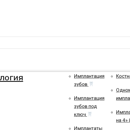
логия
Имплантация
Костн
зубов
Одно
Имплантация
импла
зубов под
Импла
ключ
на 4» 
Имплантаты