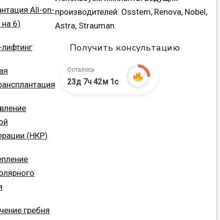
нтация All-on-
производителей: Osstem, Renova, Nobel,
 на 6)
Astra, Strauman.
Получить консультацию
-лифтинг
ая
Осталось
23д 7ч 42м 0с
рансплантация
вление
ой
ерации (НКР)
пление
олярного
я
чение гребня