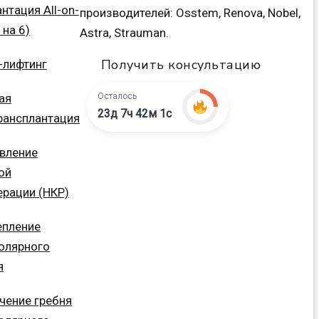
нтация All-on-
производителей: Osstem, Renova, Nobel,
 на 6)
Astra, Strauman.
Получить консультацию
-лифтинг
ая
Осталось
23д 7ч 42м 0с
рансплантация
вление
ой
ерации (НКР)
пление
олярного
я
чение гребня