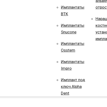
альве
Имплантаты
отрос
BTK
Нара
Имплантаты
костн
Snucone
устан
импла
Имплантаты
Osstem
Имплантаты
Impro
Имплант под
ключ Alpha
Dent