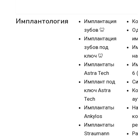
Имплантация зубов
Имплантология
Имплантация
Ко
зубов 🦷
О
Имплантация
им
зубов под
Им
ключ 🦷
на
Имплантаты
Им
Astra Tech
6 
Имплант под
Си
ключ Astra
Ко
Tech
ау
Имплантаты
На
Ankylos
ко
Имплантаты
ре
Straumann
Р