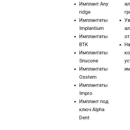
Имплант Any
ал
ridge
гр
Имплантаты
Ув
Implantium
ал
Имплантаты
от
BTK
Н
Имплантаты
ко
Snucone
ус
Имплантаты
им
Osstem
Имплантаты
Impro
Имплант под
ключ Alpha
Dent