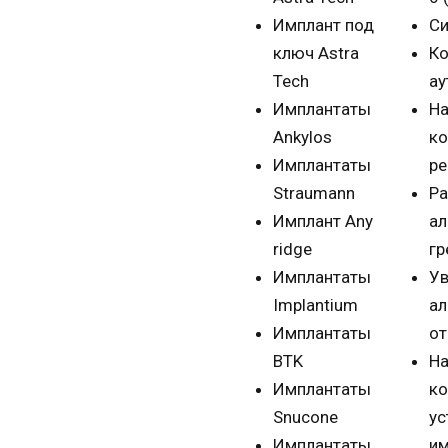
Имплант под
Си
ключ Astra
Ко
Tech
ау
Имплантаты
На
Ankylos
ко
Имплантаты
ре
Straumann
Р
Имплант Any
ал
ridge
гр
Имплантаты
Ув
Implantium
ал
Имплантаты
от
BTK
Н
Имплантаты
ко
Snucone
ус
Имплантаты
им