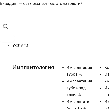
Перейти
Навигация
Вивадент — сеть экспертных стоматологий
к
по
содержимому
записям
УСЛУГИ
Имплантация зубов
Имплантология
Имплантация
Ко
зубов 🦷
О
Имплантация
им
зубов под
Им
ключ 🦷
на
Имплантаты
Им
Astra Tech
6 