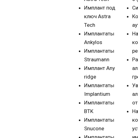
Имплант под
Си
ключ Astra
Ко
Tech
ау
Имплантаты
На
Ankylos
ко
Имплантаты
ре
Straumann
Р
Имплант Any
ал
ridge
гр
Имплантаты
Ув
Implantium
ал
Имплантаты
от
BTK
Н
Имплантаты
ко
Snucone
ус
Имплантаты
им