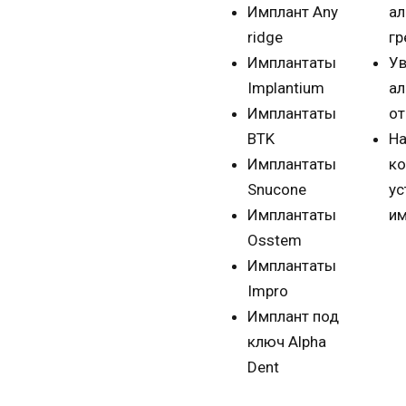
Имплант Any
ал
ridge
гр
Имплантаты
Ув
Implantium
ал
Имплантаты
от
BTK
Н
Имплантаты
ко
Snucone
ус
Имплантаты
им
Osstem
Имплантаты
Impro
Имплант под
ключ Alpha
Dent