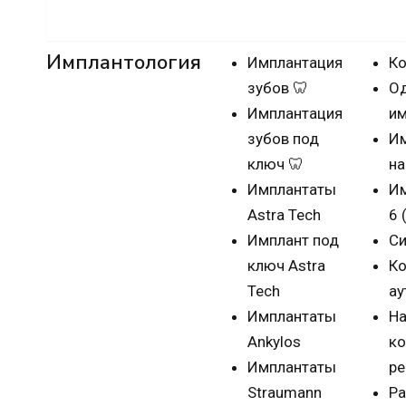
Имплантация зубов
Имплантология
Имплантация
Ко
зубов 🦷
О
Имплантация
им
зубов под
Им
ключ 🦷
на
Имплантаты
Им
Astra Tech
6 
Имплант под
Си
ключ Astra
Ко
Tech
ау
Имплантаты
На
Ankylos
ко
Имплантаты
ре
Straumann
Р