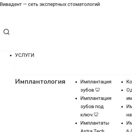
Перейти
Навигация
Вивадент — сеть экспертных стоматологий
к
по
содержимому
записям
УСЛУГИ
Имплантация зубов
Имплантология
Имплантация
Ко
зубов 🦷
О
Имплантация
им
зубов под
Им
ключ 🦷
на
Имплантаты
Им
Astra Tech
6 