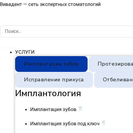
Перейти
Навигация
Вивадент — сеть экспертных стоматологий
к
по
содержимому
записям
УСЛУГИ
Имплантация зубов
Протезирова
Исправление прикуса
Отбеливан
Имплантология
Имплантация зубов
Имплантация зубов под ключ