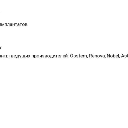
а
 имплантатов
у
нты ведущих производителей: Osstem, Renova, Nobel, Ast