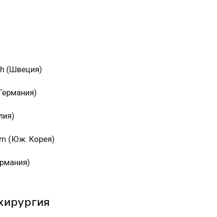
ch (Швеция)
Германия)
лия)
um (Юж. Корея)
ермания)
 хирургия