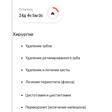
Осталось
🔥
24д 4ч 4м 59с
Хирургия
Удаление зубов
Удаление ретинированного зуба
Удаление и лечение кисты
Лечение периостита (флюса)
Цистотомия и цистэктомия
Перикоронит (иссечение капюшона)