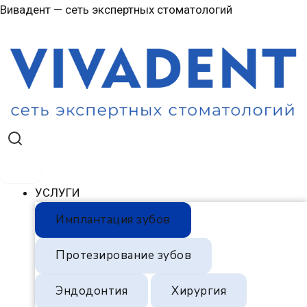
Перейти
Навигация
Вивадент — сеть экспертных стоматологий
к
по
содержимому
записям
УСЛУГИ
Имплантация зубов
Протезирование зубов
Эндодонтия
Хирургия