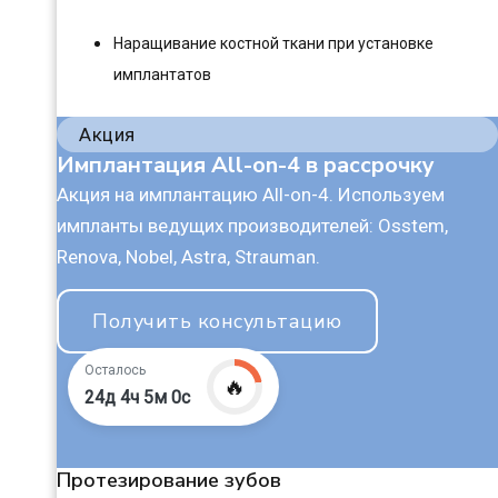
Наращивание костной ткани при установке
имплантатов
Акция
Имплантация All-on-4 в рассрочку
Акция на имплантацию All-on-4. Используем
импланты ведущих производителей: Osstem,
Renova, Nobel, Astra, Strauman.
Получить консультацию
Осталось
🔥
24д 4ч 4м 59с
Протезирование зубов