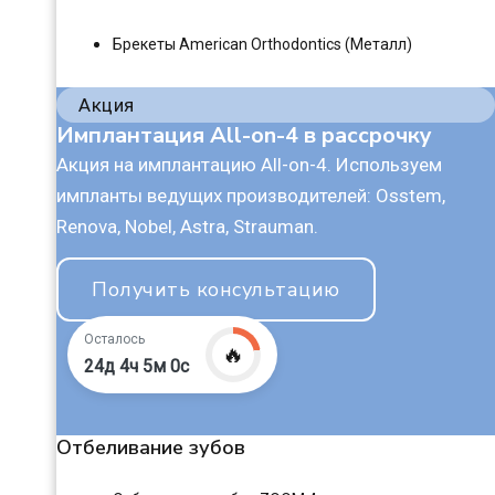
Брекеты American Orthodontics (Металл)
Акция
Имплантация All-on-4 в рассрочку
Акция на имплантацию All-on-4. Используем
импланты ведущих производителей: Osstem,
Renova, Nobel, Astra, Strauman.
Получить консультацию
Осталось
🔥
24д 4ч 4м 59с
Отбеливание зубов