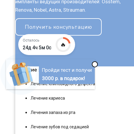
импланты ведущих производителей: Osstem,
Renova, Nobel, Astra, Strauman.
Получить консультацию
Осталось
🔥
24д 4ч 4м 59с
✖
Лечение зубов
Пройди тест и получи
3000 р. в подарок!
Лечение клиновидного дефекта
Лечение кариеса
Лечения запаха из рта
Лечение зубов под седацией