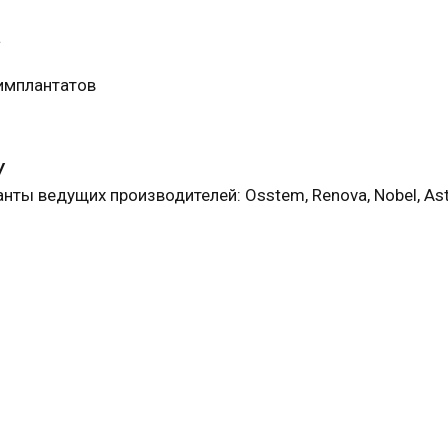
а
 имплантатов
у
нты ведущих производителей: Osstem, Renova, Nobel, Ast