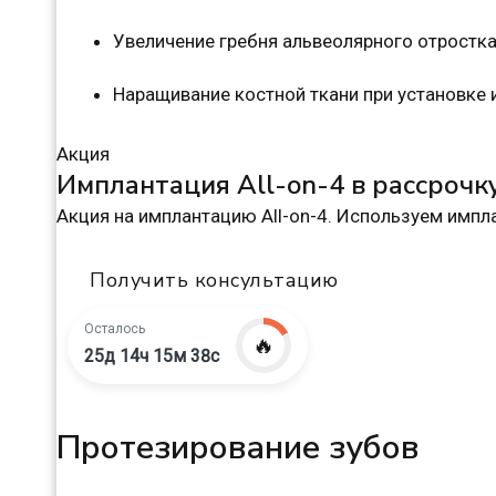
Увеличение гребня альвеолярного отростк
Наращивание костной ткани при установке
Акция
Имплантация All-on-4 в рассрочк
Акция на имплантацию All-on-4. Используем импла
Получить консультацию
Осталось
🔥
25д 14ч 15м 37с
Протезирование зубов