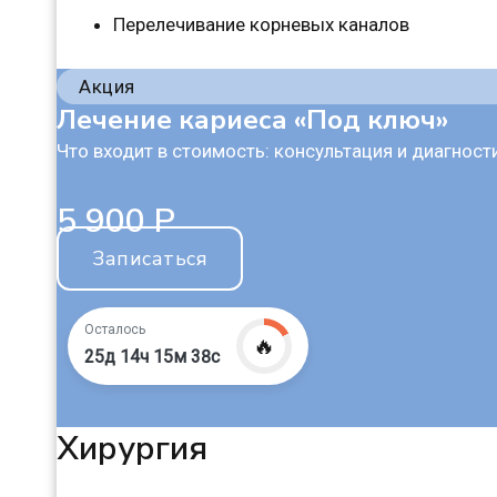
Перелечивание корневых каналов
Акция
Лечение кариеса «Под ключ»
Что входит в стоимость: консультация и диагнос
5 900 Р
Записаться
Осталось
🔥
25д 14ч 15м 37с
Хирургия