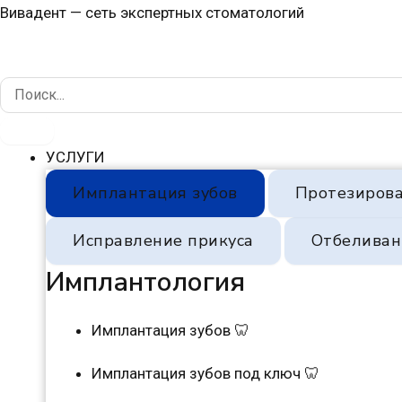
Перейти
Навигация
Вивадент — сеть экспертных стоматологий
к
по
содержимому
записям
УСЛУГИ
Имплантация зубов
Протезирова
Исправление прикуса
Отбеливан
Имплантология
Имплантация зубов 🦷
Имплантация зубов под ключ 🦷