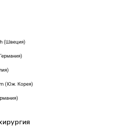
ch (Швеция)
Германия)
лия)
um (Юж. Корея)
ермания)
 хирургия